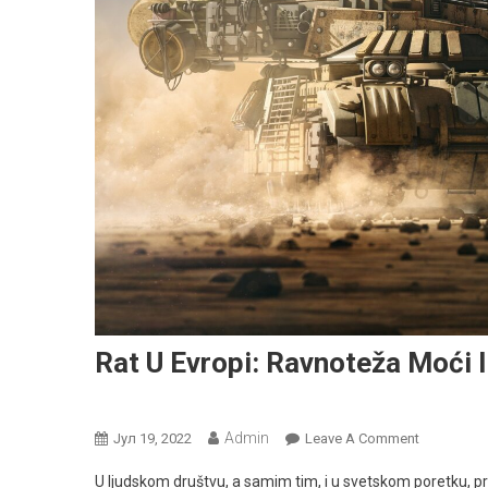
Rat U Evropi: Ravnoteža Moći I
Globalna Bezbednost
Admin
On
Јул 19, 2022
Leave A Comment
Rat
U ljudskom društvu, a samim tim, i u svetskom poretku, pravi
U