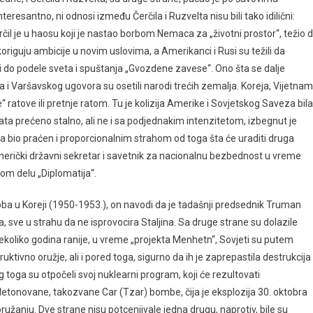
nteresantno, ni odnosi između Čerčila i Ruzvelta nisu bili tako idilični:
erčil je u haosu koji je nastao borbom Nemaca za „životni prostor“, težio 
koriguju ambicije u novim uslovima, a Amerikanci i Rusi su težili da
 do podele sveta i spuštanja „Gvozdene zavese“. Ono šta se dalje
i Varšavskog ugovora su osetili narodi trećih zemalja. Koreja, Vijetnam
ratove ili pretnje ratom. Tu je kolizija Amerike i Sovjetskog Saveza bila
ata prećeno stalno, ali ne i sa podjednakim intenzitetom, izbegnut je
ta bio praćen i proporcionalnim strahom od toga šta će uraditi druga
i američki državni sekretar i savetnik za nacionalnu bezbednost u vreme
om delu „Diplomatija“.
a u Koreji (1950-1953.), on navodi da je tadašnji predsednik Truman
, sve u strahu da ne isprovocira Staljina. Sa druge strane su dolazile
 Nekoliko godina ranije, u vreme „projekta Menhetn“, Sovjeti su putem
ktivno oružje, ali i pored toga, sigurno da ih je zaprepastila destrukcija
toga su otpočeli svoj nuklearni program, koji će rezultovati
tonovane, takozvane Car (Tzar) bombe, čija je eksplozija 30. oktobra
oružanju. Dve strane nisu potcenjivale jedna drugu, naprotiv, bile su