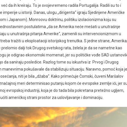
 već da ih kreiraju. To je svojevremeno radila Portugalija. Radili su to i
e imperije u istoriji. Danas, ulogu „dirigenta“ igraju Sjedinjene Američke
om i Japanom). Monroovu doktrinu, politiku izolacionizma koju su
na jednostavnim postulatima „da se Amerika neće mešati u unutrašnje
šaju u unutrašnja pitanja Amerike“, zamenili su intervencionizmom u
ba tražiti u eksploataciji istorijskog trenutka. S jedne strane, Amerika
be prelomio dalji tok Drugog svetskog rata, želela je da se nametne kao
logu je odigrao ekonomski momenat, jer su političke vođe SAD ustanovil
ego da saniraju posledice. Razlog tome su iskustva iz Prvog i Drugog
 manevrima pokušavale da stabilizuju situaciju. Naravno, pomoć koja j
ih osećanja, niti je bila „džaba“. Kako primećuje Čomski, čuveni Maršalov
 značajnoj meri determinisao putanju kojom će evropske zemlje ići, jer s
j evropskoj industriji, koja je do tada bila pokretana pretežno ugljem,
ućiti američkoj strani prostor za uslovljavanje i dominaciju.