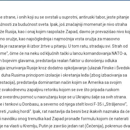
 strane, i onih koji su se svrstali u suprotni, antiruski tabor, jeste pitanje
ažnosti za budućnost sveta. Ipak, još značajniji momenat je nivo straha
aže Rusija, kao i onaj kojim raspolaže Zapad, davno je prevazišao nivo koj
no oružje, kao najočiglednija i najmoćnija vrsta oružja za masovno
 je razaranje ili izbor žrtve u pitanju. U tom ratu, stradaju svi. Strah od
 dugme“, čime će na neku od ključnih tački u lancu komandovanja NATO-a,
nim bojevim glavama, predstavlja realan faktor u donošenju odluka
egija iznurivanja Rusije kroz dodatno opkoljavanje (ulazak Finske i Švedsk
duha Rusima principom izolacije i okretanja leđa (zbog izbacivanja sa
ifestacija), predstavlja dominantan način kojim se Amerika sa svojim
uz svakodnevnu zapaljivu retoriku kojom se sve što pripada ruskom
z svesrdnu pomoć u naoružanju koje se u Ukrajinu šalje sa svih strana.
i tenkovi u Donbasu, a severno od njega stelt lovci F-35 i „Stršljenovi“,
ti „ruskoj hordi“. Ipak, rat nastavlja da besni bez ikakvih naznaka da će
 biti navidiku onog trenutka kad Zapad pronađe formulu kojom će naterati
e na vlasti u Kremlju, Putin je završio jedan rat (Čečenija), pokrenuo dva