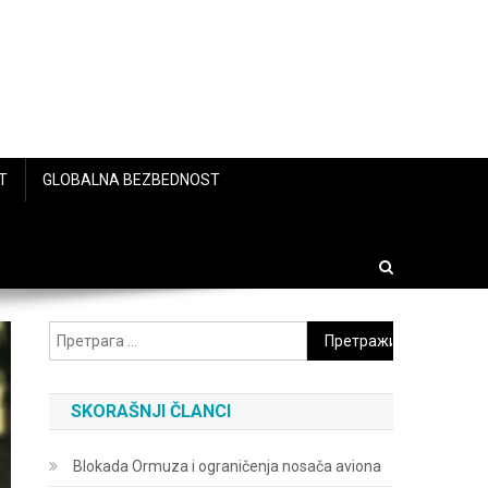
T
GLOBALNA BEZBEDNOST
Претрага
за:
SKORAŠNJI ČLANCI
Blokada Ormuza i ograničenja nosača aviona