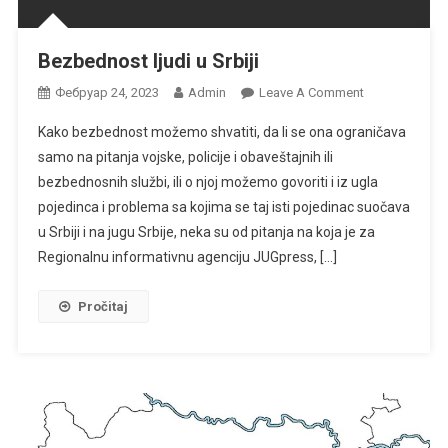
Bezbednost ljudi u Srbiji
On
Фебруар 24, 2023
Admin
Leave A Comment
Bezbednost
Kako bezbednost možemo shvatiti, da li se ona ograničava
Ljudi
samo na pitanja vojske, policije i obaveštajnih ili
U
bezbednosnih službi, ili o njoj možemo govoriti i iz ugla
Srbiji
pojedinca i problema sa kojima se taj isti pojedinac suočava
u Srbiji i na jugu Srbije, neka su od pitanja na koja je za
Regionalnu informativnu agenciju JUGpress, […]
Pročitaj