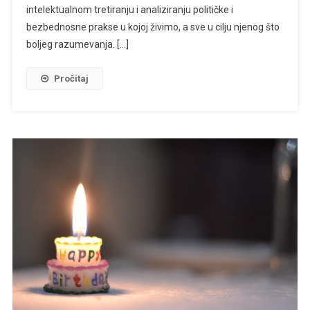
intelektualnom tretiranju i analiziranju političke i
bezbednosne prakse u kojoj živimo, a sve u cilju njenog što
boljeg razumevanja. […]
Pročitaj