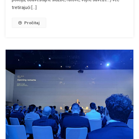
Pet
tretirajući […]
Godina
Postojanja
Pročitaj
I
Rada