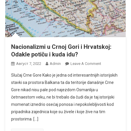
Nacionalizmi u Crnoj Gori i Hrvatskoj:
Odakle potiču i kuda idu?
On
Август 7, 2022
Admin
Leave A Comment
Nacionalizmi
Slučaj Crne Gore Kako je jedna od interesantnijih istorijskih
U
stavki sa prostora Balkana ta da teritorije današnje Crne
Crnoj
Gore nikad nisu pale pod najezdom Osmanlija u
Gori
četrnaestom veku, ne bi trebalo da čudi da je taj istorijski
I
Hrvatskoj:
momenat iznedrio osećaj ponosa i nepokolebljivosti kod
Odakle
pripadnika zajednica koje su živele i koje žive na tim
Potiču
prostorima. […]
I
Kuda