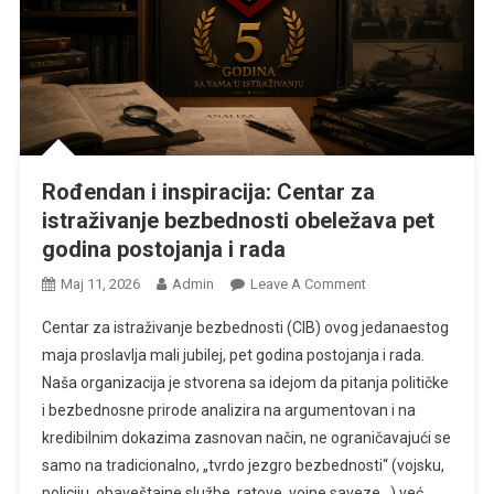
Rođendan i inspiracija: Centar za
istraživanje bezbednosti obeležava pet
godina postojanja i rada
On
Мај 11, 2026
Admin
Leave A Comment
Rođendan
Centar za istraživanje bezbednosti (CIB) ovog jedanaestog
I
maja proslavlja mali jubilej, pet godina postojanja i rada.
Inspiracija:
Naša organizacija je stvorena sa idejom da pitanja političke
Centar
i bezbednosne prirode analizira na argumentovan i na
Za
Istraživanje
kredibilnim dokazima zasnovan način, ne ograničavajući se
Bezbednosti
samo na tradicionalno, „tvrdo jezgro bezbednosti“ (vojsku,
Obeležava
policiju, obaveštajne službe, ratove, vojne saveze…) već