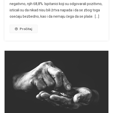
negativno, njih 68,8%. Ispitanici koji su odgovarali pozitivno,
Nivoi
I
isticali su da nikad nisu bili žrtva napada i da se zbog toga
Uglovi
osećaju bezbedno, kao i da nemaju čega da se plaše. […]
Gledanja
Pročitaj