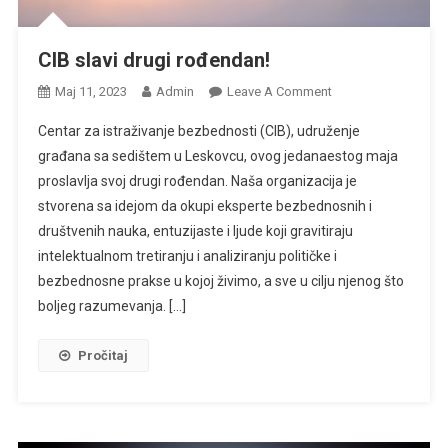
CIB slavi drugi rođendan!
On
Мај 11, 2023
Admin
Leave A Comment
CIB
Centar za istraživanje bezbednosti (CIB), udruženje
Slavi
građana sa sedištem u Leskovcu, ovog jedanaestog maja
Drugi
proslavlja svoj drugi rođendan. Naša organizacija je
Rođendan!
stvorena sa idejom da okupi eksperte bezbednosnih i
društvenih nauka, entuzijaste i ljude koji gravitiraju
intelektualnom tretiranju i analiziranju političke i
bezbednosne prakse u kojoj živimo, a sve u cilju njenog što
boljeg razumevanja. […]
Pročitaj