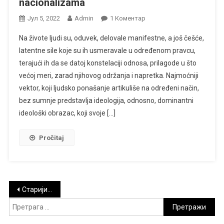
nacionalizama
На
Јул 5, 2022
Admin
1 Коментар
Ideologija
Na živote ljudi su, oduvek, delovale manifestne, a još češće,
I
latentne sile koje su ih usmeravale u određenom pravcu,
Nejednakosti:
terajući ih da se datoj konstelaciji odnosa, prilagode u što
Kako
većoj meri, zarad njihovog održanja i napretka. Najmoćniji
Globalizacija
Utiče
vektor, koji ljudsko ponašanje artikuliše na određeni način,
Na
bez sumnje predstavlja ideologija, odnosno, dominantni
Jačanje
ideološki obrazac, koji svoje […]
Nacionalizama
Pročitaj
Кретање
Старији чланци
Претрага
чланака
за: