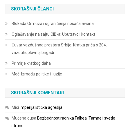
SKORAŠNJI ČLANCI
Blokada Ormuza i ograničenja nosača aviona
Oglašavanje na sajtu CIB-a: Uputstvo i kontakt
Čuvar vazdušnog prostora Srbije: Kratka priča o 204.
vazduhoplovnoj brigadi
Primirje kratkog daha
Moć: Između politike i iluzije
SKORAŠNJI KOMENTARI
Mici
Imperijalistička agresija
Mučena dusa
Bezbednost radnika Falkea: Tamne i svetle
strane