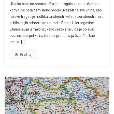
Ukoliko bi se na prostoru Evrope tragalo za područjem na
Trzavice
kom bi se nedvosmisleno moglo ukazati na sve vrline, kao i
U
na sve tragedije multikulturalnosti i višenacionalnosti, malo
Bosni
bi bilo boljih primera od teritorije Bosne i Hercegovine.
I
Hercegovini
„Jugoslavija u malom“, kako često znaju da je opisuju
poznavaoci prilika na terenu, predstavlja čvorište, kao i
jabuku […]
Pročitaj