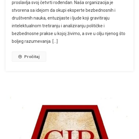
proslavlja svoj četvrti rođendan. Naša organizacija je
Za
stvorena sa idejom da okupi eksperte bezbednosnih i
Istraživanje
Bezbednosti!
društvenih nauka, entuzijaste i ljude koji gravitiraju
intelektualnom tretiranju i analiziranju političke i
bezbednosne prakse u kojoj živimo, a sve u cilju njenog što
boljeg razumevanja. […]
Pročitaj