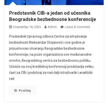
Predstavnik CIB-a jedan od učesnika
Beogradske bezbednosne konferencije
On
Новембар 18, 2025
Admin
Leave A Comment
Predstavnik
Predsednik Upravnog odbora Centra za istraživanje
CIB-
bezbednosti Aleksandar Stojanović i ove godine je
A
prisustvovao otvaranju Beogradske bezbednosne
Jedan
konferencije, na poziv organizatora ove međunarodne
Od
Učesnika
smotre, Beogradskog centra za bezbednosnu politiku.
Beogradske
Učešće na ovoj kredibilnoj konferenciji predstavlja veliku
Bezbednosn
čast za CIB i podsticaj za naš dalji istraživački i analitički
Konferencije
rad.
Pročitaj