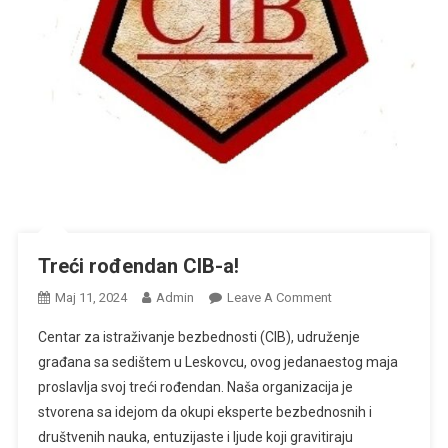
Treći rođendan CIB-a!
On
Мај 11, 2024
Admin
Leave A Comment
Treći
Centar za istraživanje bezbednosti (CIB), udruženje
Rođendan
građana sa sedištem u Leskovcu, ovog jedanaestog maja
CIB-
proslavlja svoj treći rođendan. Naša organizacija je
A!
stvorena sa idejom da okupi eksperte bezbednosnih i
društvenih nauka, entuzijaste i ljude koji gravitiraju