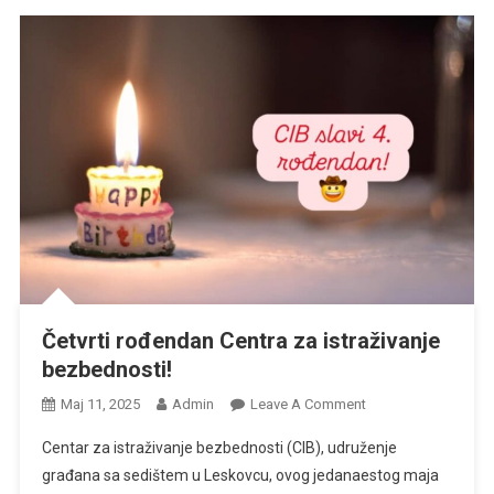
Četvrti rođendan Centra za istraživanje
bezbednosti!
On
Мај 11, 2025
Admin
Leave A Comment
Četvrti
Centar za istraživanje bezbednosti (CIB), udruženje
Rođendan
građana sa sedištem u Leskovcu, ovog jedanaestog maja
Centra