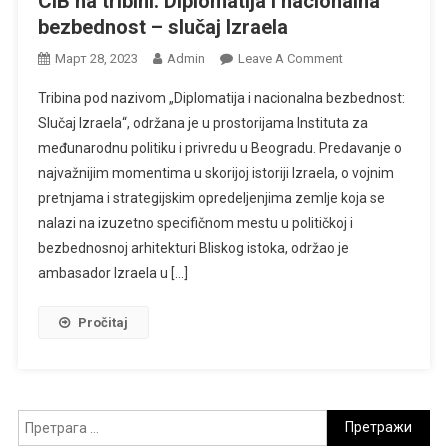
CIB na tribini: Diplomatija i nacionalna
bezbednost – slučaj Izraela
On
Март 28, 2023
Admin
Leave A Comment
CIB
Tribina pod nazivom „Diplomatija i nacionalna bezbednost:
Na
Slučaj Izraela“, održana je u prostorijama Instituta za
Tribini:
međunarodnu politiku i privredu u Beogradu. Predavanje o
Diplomatija
najvažnijim momentima u skorijoj istoriji Izraela, o vojnim
I
Nacionalna
pretnjama i strategijskim opredeljenjima zemlje koja se
Bezbednost
nalazi na izuzetno specifičnom mestu u političkoj i
–
bezbednosnoj arhitekturi Bliskog istoka, održao je
Slučaj
ambasador Izraela u […]
Izraela
Pročitaj
Претрага
за: