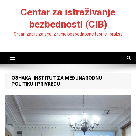
Skip
Centar za istraživanje
to
content
bezbednosti (CIB)
Organizacija za analiziranje bezbednosne teorije i prakse
ОЗНАКА:
INSTITUT ZA MEĐUNARODNU
POLITIKU I PRIVREDU