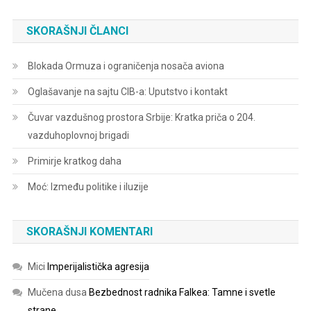
SKORAŠNJI ČLANCI
Blokada Ormuza i ograničenja nosača aviona
Oglašavanje na sajtu CIB-a: Uputstvo i kontakt
Čuvar vazdušnog prostora Srbije: Kratka priča o 204.
vazduhoplovnoj brigadi
Primirje kratkog daha
Moć: Između politike i iluzije
SKORAŠNJI KOMENTARI
Mici
Imperijalistička agresija
Mučena dusa
Bezbednost radnika Falkea: Tamne i svetle
strane