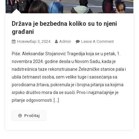
Država je bezbedna koliko su to njeni
građani
On
Новембар 3, 2024
Admin
Leave A Comment
Država
Piše: Aleksandar Stojanović Tragedija koja se u petak, 1.
Je
novembra 2024. godine desila u Novom Sadu, kada je
Bezbedna
nadstrešnica taze rekonstruisane Železničke stanice pala i
Koliko
ubila četrnaest osoba, sem velike tuge i saosećanja sa
Su
To
porodicama žrtava, pokrenula je i brojna pitanja sa kojima
Njeni
srpsko društvo mora da se suoči. Prvo i najznačajnije je
Građani
pitanje odgovornosti. […]
Pročitaj