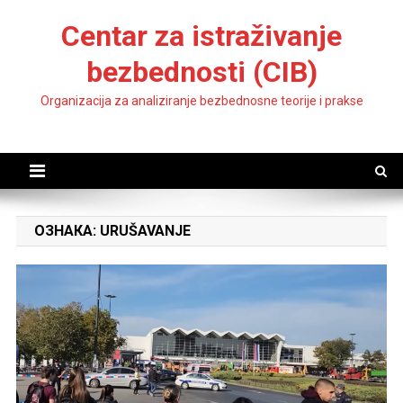
Skip
Centar za istraživanje
to
content
bezbednosti (CIB)
Organizacija za analiziranje bezbednosne teorije i prakse
ОЗНАКА:
URUŠAVANJE