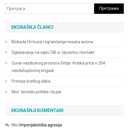
Претрага
за:
SKORAŠNJI ČLANCI
Blokada Ormuza i ograničenja nosača aviona
Oglašavanje na sajtu CIB-a: Uputstvo i kontakt
Čuvar vazdušnog prostora Srbije: Kratka priča o 204.
vazduhoplovnoj brigadi
Primirje kratkog daha
Moć: Između politike i iluzije
SKORAŠNJI KOMENTARI
Mici
Imperijalistička agresija