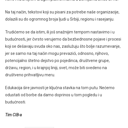
Na taj način, tekstovi koji su pisani za potrebe naše organizacije,
dolazili su do ogromnog broja ljudi u Srbiji, regionu i rasejanju.
Trudićemo se da istim, ili još snažnijim tempom nastavimo i u
budućnosti, jer čvrsto verujemo da bezbednosne pojave i procesi
koji se dešavaju svuda oko nas, zaslužuju što bolje razumevanje,
jer se samo na taj način mogu prevazići, odnosno, njihovo,
potencijalno štetno dejstvo po pojedinca, društvene grupe,
državu, region, i u krajnjoj liniji, svet, može biti svedeno na
društveno prihvatljivu meru.
Edukacija šire javnosti je ključna stavka na tom putu. Nećemo
odustati od borbe da damo doprinos u tom pogledu i u
budućnosti.
Tim CIB-a