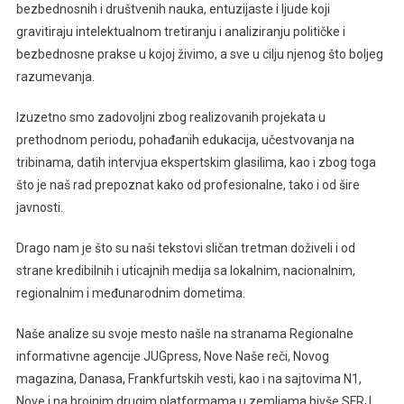
bezbednosnih i društvenih nauka, entuzijaste i ljude koji
gravitiraju intelektualnom tretiranju i analiziranju političke i
bezbednosne prakse u kojoj živimo, a sve u cilju njenog što boljeg
razumevanja.
Izuzetno smo zadovoljni zbog realizovanih projekata u
prethodnom periodu, pohađanih edukacija, učestvovanja na
tribinama, datih intervjua ekspertskim glasilima, kao i zbog toga
što je naš rad prepoznat kako od profesionalne, tako i od šire
javnosti.
Drago nam je što su naši tekstovi sličan tretman doživeli i od
strane kredibilnih i uticajnih medija sa lokalnim, nacionalnim,
regionalnim i međunarodnim dometima.
Naše analize su svoje mesto našle na stranama Regionalne
informativne agencije JUGpress, Nove Naše reči, Novog
magazina, Danasa, Frankfurtskih vesti, kao i na sajtovima N1,
Nove i na brojnim drugim platformama u zemljama bivše SFRJ.