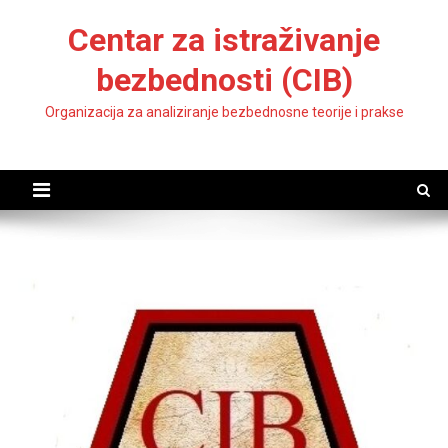
Skip
Centar za istraživanje
to
content
bezbednosti (CIB)
Organizacija za analiziranje bezbednosne teorije i prakse