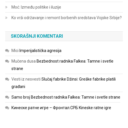
Moć: Između politike i iluzije
Ko vrši održavanje i remont borbenih sredstava Vojske Srbije?
SKORAŠNJI KOMENTARI
Mici
Imperijalistička agresija
Mučena dusa
Bezbednost radnika Falkea: Tamne i svetle
strane
Vesti iz nesvesti
Slučaj fabrike Džinsi: Greške fabrike platili
građani
Samo broj
Bezbednost radnika Falkea: Tamne i svetle strane
Кинеске ратне игре – Фронтал.СРБ
Kineske ratne igre