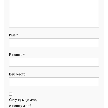
Име
*
Е-пошта
*
Веб место
Сачувај моје име,
е-пошту и веб