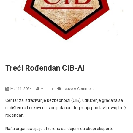
Treći Rođendan CIB-A!
Najnovije
Admin
On
Мај 11, 2024
Leave A Comment
Treći
Centar za istraživanje bezbednosti (CIB), udruženje građana sa
Rođendan
sedištem u Leskovcu, ovog jedanaestog maja proslavlja svoj treći
CIB-
rođendan.
A!
Naša organizacija je stvorena sa idejom da okupi eksperte