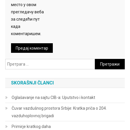
место у овом
прегледачу веба
за следећи пут
када
коментаришем.
Претрага
за:
SKORAŠNJI ČLANCI
Oglašavanje na sajtu CIB-a: Uputstvo i kontakt
Čuvar vazdušnog prostora Srbije: Kratka priča o 204.
vazduhoplovnoj brigadi
Primirje kratkog daha