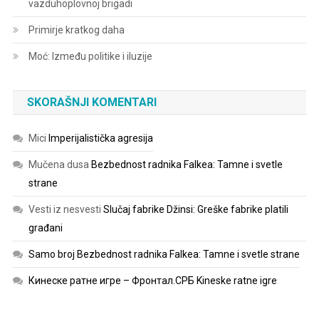
vazduhoplovnoj brigadi
Primirje kratkog daha
Moć: Između politike i iluzije
SKORAŠNJI KOMENTARI
Mici
Imperijalistička agresija
Mučena dusa
Bezbednost radnika Falkea: Tamne i svetle
strane
Vesti iz nesvesti
Slučaj fabrike Džinsi: Greške fabrike platili
građani
Samo broj
Bezbednost radnika Falkea: Tamne i svetle strane
Кинеске ратне игре – Фронтал.СРБ
Kineske ratne igre