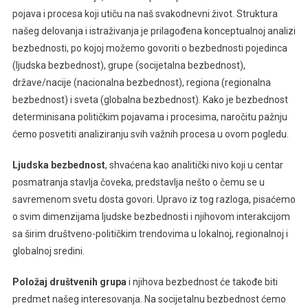
pojava i procesa koji utiču na naš svakodnevni život. Struktura
našeg delovanja i istraživanja je prilagođena konceptualnoj analizi
bezbednosti, po kojoj možemo govoriti o bezbednosti pojedinca
(ljudska bezbednost), grupe (socijetalna bezbednost),
države/nacije (nacionalna bezbednost), regiona (regionalna
bezbednost) i sveta (globalna bezbednost). Kako je bezbednost
determinisana političkim pojavama i procesima, naročitu pažnju
ćemo posvetiti analiziranju svih važnih procesa u ovom pogledu.
Ljudska bezbednost
, shvaćena kao analitički nivo koji u centar
posmatranja stavlja čoveka, predstavlja nešto o čemu se u
savremenom svetu dosta govori. Upravo iz tog razloga, pisaćemo
o svim dimenzijama ljudske bezbednosti i njihovom interakcijom
sa širim društveno-političkim trendovima u lokalnoj, regionalnoj i
globalnoj sredini.
Položaj društvenih grupa
i njihova bezbednost će takođe biti
predmet našeg interesovanja. Na socijetalnu bezbednost ćemo