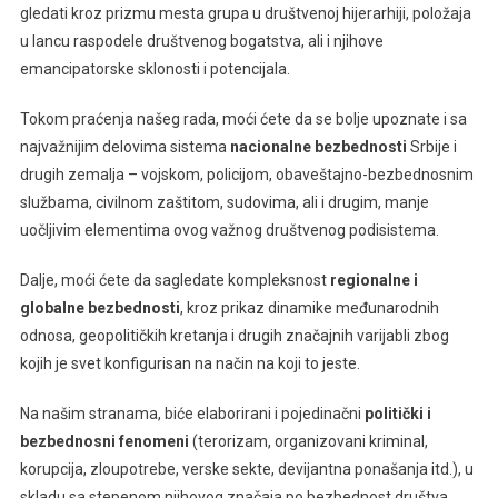
gledati kroz prizmu mesta grupa u društvenoj hijerarhiji, položaja
u lancu raspodele društvenog bogatstva, ali i njihove
emancipatorske sklonosti i potencijala.
Tokom praćenja našeg rada, moći ćete da se bolje upoznate i sa
najvažnijim delovima sistema
nacionalne bezbednosti
Srbije i
drugih zemalja – vojskom, policijom, obaveštajno-bezbednosnim
službama, civilnom zaštitom, sudovima, ali i drugim, manje
uočljivim elementima ovog važnog društvenog podisistema.
Dalje, moći ćete da sagledate kompleksnost
regionalne i
globalne bezbednosti
, kroz prikaz dinamike međunarodnih
odnosa, geopolitičkih kretanja i drugih značajnih varijabli zbog
kojih je svet konfigurisan na način na koji to jeste.
Na našim stranama, biće elaborirani i pojedinačni
politički i
bezbednosni fenomeni
(terorizam, organizovani kriminal,
korupcija, zloupotrebe, verske sekte, devijantna ponašanja itd.), u
skladu sa stepenom njihovog značaja po bezbednost društva.