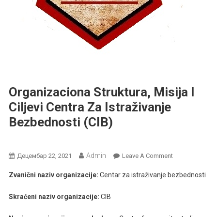
Organizaciona Struktura, Misija I
Ciljevi Centra Za Istraživanje
Bezbednosti (CIB)
O Nama
Admin
On
Децембар 22, 2021
Leave A Comment
Organizaciona
Zvanični naziv organizacije:
Centar za istraživanje bezbednosti
Struktura,
Misija
Skraćeni naziv organizacije:
CIB
I
Ciljevi