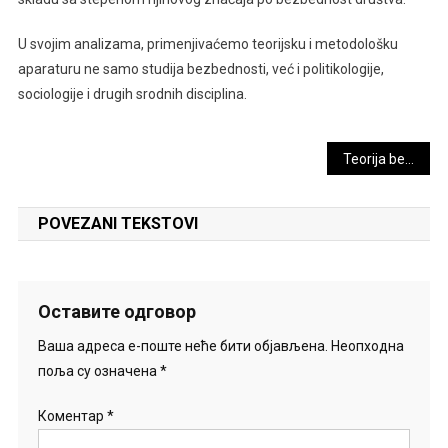
U svojim analizama, primenjivaćemo teorijsku i metodološku
aparaturu ne samo studija bezbednosti, već i politikologije,
sociologije i drugih srodnih disciplina.
Кретање
Teorija bezbednosti: Šta je važno znati?
чланка
POVEZANI TEKSTOVI
Оставите одговор
Ваша адреса е-поште неће бити објављена.
Неопходна
поља су означена
*
Коментар
*