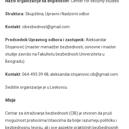
Naziv organizacije na engleskom:
Center for security studies
Centra
Za
Struktura:
Skupština, Upravni i Nadzorni odbor
Istraživanje
Bezbednosti
Kontakt:
cibezbednost@gmail.com
(CIB)
Predsednik Upravnog odbora i zastupnik:
Aleksandar
Stojanović (master menadžer bezbednosti, osnovne i master
studije završio na Fakultetu bezbednosti Univerziteta u
Beogradu)
Kontakt:
064-493 39 48; aleksandar.stojanovic.cib@gmail.com
Sedište organizacije je u Leskovcu.
Misija
Centar za istraživanje bezbednosti (CIB) je stvoren da pruži
mogućnost pratiocima/čitaocima da bolje razumeju političku i
bezbednosnu teoriju, ali i sve aspekte praktičnih bezbednosnih