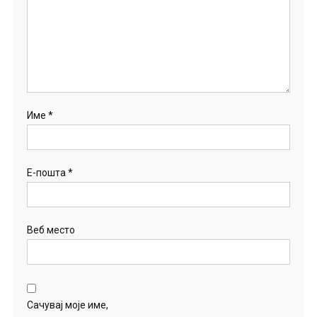
Име
*
Е-пошта
*
Веб место
Сачувај моје име,