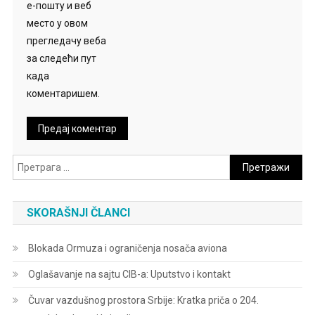
е-пошту и веб
место у овом
прегледачу веба
за следећи пут
када
коментаришем.
Претрага
за:
SKORAŠNJI ČLANCI
Blokada Ormuza i ograničenja nosača aviona
Oglašavanje na sajtu CIB-a: Uputstvo i kontakt
Čuvar vazdušnog prostora Srbije: Kratka priča o 204.