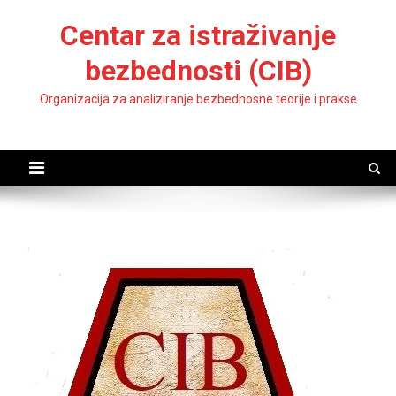
Skip
Centar za istraživanje
to
content
bezbednosti (CIB)
Organizacija za analiziranje bezbednosne teorije i prakse