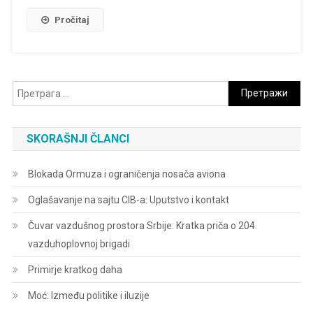
Onoga
Pročitaj
Što
Praksa
Otkriva
Претрага
за:
SKORAŠNJI ČLANCI
Blokada Ormuza i ograničenja nosača aviona
Oglašavanje na sajtu CIB-a: Uputstvo i kontakt
Čuvar vazdušnog prostora Srbije: Kratka priča o 204.
vazduhoplovnoj brigadi
Primirje kratkog daha
Moć: Između politike i iluzije