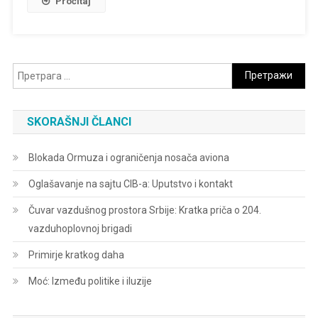
Pročitaj
Претрага
за:
SKORAŠNJI ČLANCI
Blokada Ormuza i ograničenja nosača aviona
Oglašavanje na sajtu CIB-a: Uputstvo i kontakt
Čuvar vazdušnog prostora Srbije: Kratka priča o 204.
vazduhoplovnoj brigadi
Primirje kratkog daha
Moć: Između politike i iluzije