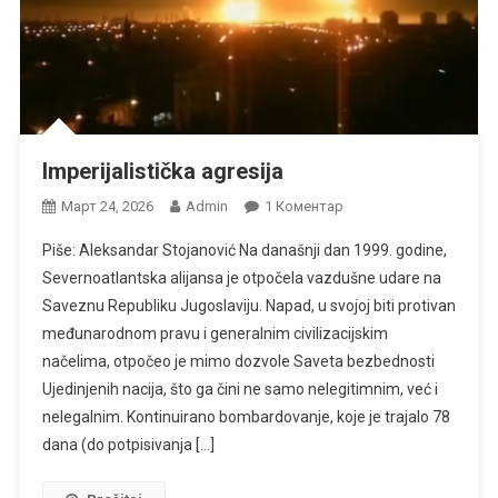
Imperijalistička agresija
На
Март 24, 2026
Admin
1 Коментар
Imperijalistička
Piše: Aleksandar Stojanović Na današnji dan 1999. godine,
Agresija
Severnoatlantska alijansa je otpočela vazdušne udare na
Saveznu Republiku Jugoslaviju. Napad, u svojoj biti protivan
međunarodnom pravu i generalnim civilizacijskim
načelima, otpočeo je mimo dozvole Saveta bezbednosti
Ujedinjenih nacija, što ga čini ne samo nelegitimnim, već i
nelegalnim. Kontinuirano bombardovanje, koje je trajalo 78
dana (do potpisivanja […]