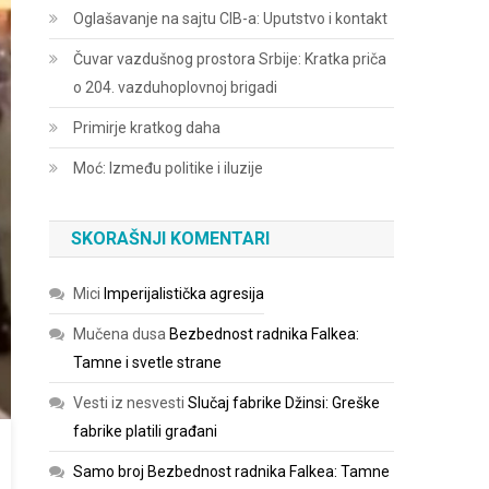
Oglašavanje na sajtu CIB-a: Uputstvo i kontakt
Čuvar vazdušnog prostora Srbije: Kratka priča
o 204. vazduhoplovnoj brigadi
Primirje kratkog daha
Moć: Između politike i iluzije
SKORAŠNJI KOMENTARI
Mici
Imperijalistička agresija
Mučena dusa
Bezbednost radnika Falkea:
Tamne i svetle strane
Vesti iz nesvesti
Slučaj fabrike Džinsi: Greške
fabrike platili građani
Samo broj
Bezbednost radnika Falkea: Tamne