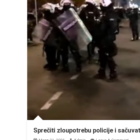
Sprečiti zloupotrebu policije i sačuva
On