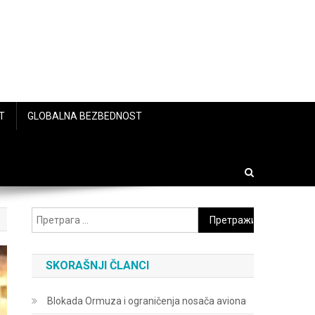
T
GLOBALNA BEZBEDNOST
Претрага
за:
SKORAŠNJI ČLANCI
Blokada Ormuza i ograničenja nosača aviona