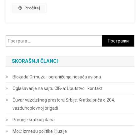
Pročitaj
Претрага
за:
SKORAŠNJI ČLANCI
Blokada Ormuza i ograničenja nosača aviona
Oglašavanje na sajtu CIB-a: Uputstvo i kontakt
Čuvar vazdušnog prostora Srbije: Kratka priča o 204.
vazduhoplovnoj brigadi
Primirje kratkog daha
Moć: Između politike i iluzije