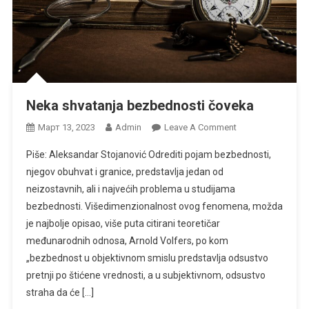
Neka shvatanja bezbednosti čoveka
On
Март 13, 2023
Admin
Leave A Comment
Neka
Piše: Aleksandar Stojanović Odrediti pojam bezbednosti,
Shvatanja
njegov obuhvat i granice, predstavlja jedan od
Bezbednosti
neizostavnih, ali i najvećih problema u studijama
Čoveka
bezbednosti. Višedimenzionalnost ovog fenomena, možda
je najbolje opisao, više puta citirani teoretičar
međunarodnih odnosa, Arnold Volfers, po kom
„bezbednost u objektivnom smislu predstavlja odsustvo
pretnji po štićene vrednosti, a u subjektivnom, odsustvo
straha da će […]