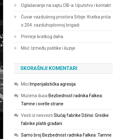
Oglašavanje na sajtu CIB-a: Uputstvo i kontakt
Čuvar vazdušnog prostora Srbije: Kratka priča
o 204. vazduhoplovnoj brigadi
Primirje kratkog daha
Moć: Između politike i iluzije
SKORAŠNJI KOMENTARI
Mici
Imperijalistička agresija
Mučena dusa
Bezbednost radnika Falkea:
Tamne i svetle strane
Vesti iz nesvesti
Slučaj fabrike Džinsi: Greške
fabrike platili građani
Samo broj
Bezbednost radnika Falkea: Tamne