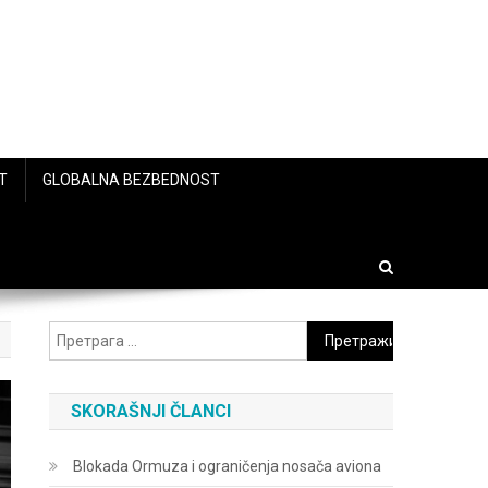
T
GLOBALNA BEZBEDNOST
Претрага
за:
SKORAŠNJI ČLANCI
Blokada Ormuza i ograničenja nosača aviona