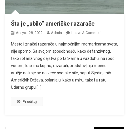
Šta je „ubilo“ američke razarače
On
Август 28, 2022
Admin
Leave A Comment
Šta
Mesto i značaj razarača u najmoćnijim mornaricama sveta,
Je
nije sporno. Sa svojom sposobnošću kako defanzivnog,
„ubilo“
tako i ofanzivnog dejstva po tačkama u vazduhu, na i pod
Američke
vodom, kao i na kopnu, razarači, predstavljaju moćno
Razarače
oružje na koje se najveće svetske sile, poput Sjedinjenih
Američkih Država, oslanjaju, kako u miru, tako i u ratu.
Udarnu grupu […]
Pročitaj