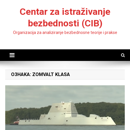
Skip
Centar za istraživanje
to
content
bezbednosti (CIB)
Organizacija za analiziranje bezbednosne teorije i prakse
ОЗНАКА:
ZOMVALT KLASA