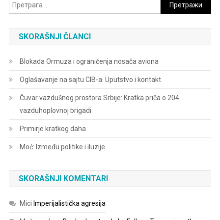
Претрага
за:
SKORAŠNJI ČLANCI
Blokada Ormuza i ograničenja nosača aviona
Oglašavanje na sajtu CIB-a: Uputstvo i kontakt
Čuvar vazdušnog prostora Srbije: Kratka priča o 204.
vazduhoplovnoj brigadi
Primirje kratkog daha
Moć: Između politike i iluzije
SKORAŠNJI KOMENTARI
Mici
Imperijalistička agresija