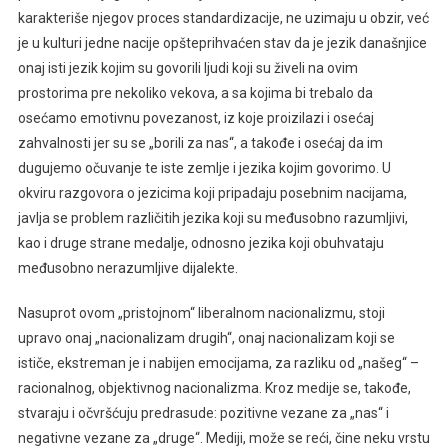
karakteriše njegov proces standardizacije, ne uzimaju u obzir, već
je u kulturi jedne nacije opšteprihvaćen stav da je jezik današnjice
onaj isti jezik kojim su govorili ljudi koji su živeli na ovim
prostorima pre nekoliko vekova, a sa kojima bi trebalo da
osećamo emotivnu povezanost, iz koje proizilazi i osećaj
zahvalnosti jer su se „borili za nas“, a takođe i osećaj da im
dugujemo očuvanje te iste zemlje i jezika kojim govorimo. U
okviru razgovora o jezicima koji pripadaju posebnim nacijama,
javlja se problem različitih jezika koji su međusobno razumljivi,
kao i druge strane medalje, odnosno jezika koji obuhvataju
međusobno nerazumljive dijalekte.
Nasuprot ovom „pristojnom“ liberalnom nacionalizmu, stoji
upravo onaj „nacionalizam drugih“, onaj nacionalizam koji se
ističe, ekstreman je i nabijen emocijama, za razliku od „našeg“ –
racionalnog, objektivnog nacionalizma. Kroz medije se, takođe,
stvaraju i očvršćuju predrasude: pozitivne vezane za „nas“ i
negativne vezane za „druge“. Mediji, može se reći, čine neku vrstu