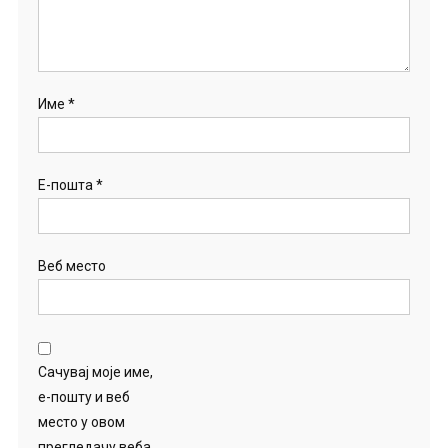
Име
*
Е-пошта
*
Веб место
Сачувај моје име,
е-пошту и веб
место у овом
прегледачу веба