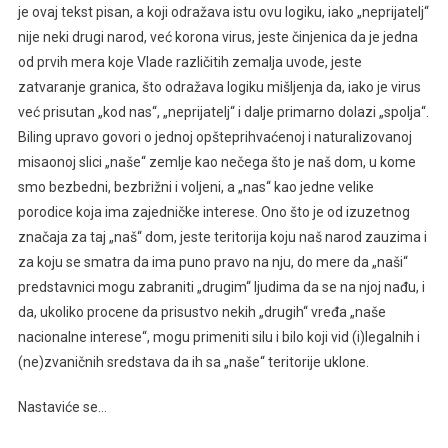
je ovaj tekst pisan, a koji odražava istu ovu logiku, iako „neprijatelj“
nije neki drugi narod, već korona virus, jeste činjenica da je jedna
od prvih mera koje Vlade različitih zemalja uvode, jeste
zatvaranje granica, što odražava logiku mišljenja da, iako je virus
već prisutan „kod nas“, „neprijatelj“ i dalje primarno dolazi „spolja“.
Biling upravo govori o jednoj opšteprihvaćenoj i naturalizovanoj
misaonoj slici „naše“ zemlje kao nečega što je naš dom, u kome
smo bezbedni, bezbrižni i voljeni, a „nas“ kao jedne velike
porodice koja ima zajedničke interese. Ono što je od izuzetnog
značaja za taj „naš“ dom, jeste teritorija koju naš narod zauzima i
za koju se smatra da ima puno pravo na nju, do mere da „naši“
predstavnici mogu zabraniti „drugim“ ljudima da se na njoj nađu, i
da, ukoliko procene da prisustvo nekih „drugih“ vređa „naše
nacionalne interese“, mogu primeniti silu i bilo koji vid (i)legalnih i
(ne)zvaničnih sredstava da ih sa „naše“ teritorije uklone.
Nastaviće se…