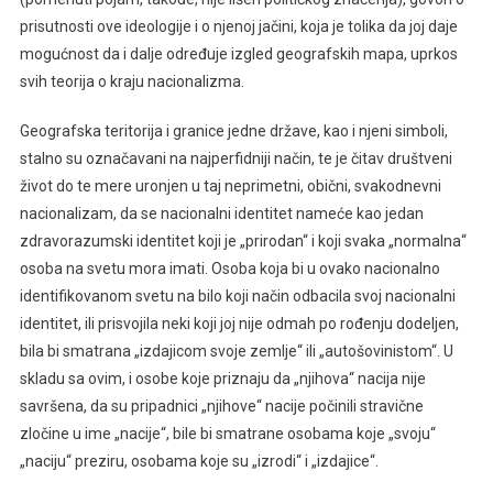
prisutnosti ove ideologije i o njenoj jačini, koja je tolika da joj daje
mogućnost da i dalje određuje izgled geografskih mapa, uprkos
svih teorija o kraju nacionalizma.
Geografska teritorija i granice jedne države, kao i njeni simboli,
stalno su označavani na najperfidniji način, te je čitav društveni
život do te mere uronjen u taj neprimetni, obični, svakodnevni
nacionalizam, da se nacionalni identitet nameće kao jedan
zdravorazumski identitet koji je „prirodan“ i koji svaka „normalna“
osoba na svetu mora imati. Osoba koja bi u ovako nacionalno
identifikovanom svetu na bilo koji način odbacila svoj nacionalni
identitet, ili prisvojila neki koji joj nije odmah po rođenju dodeljen,
bila bi smatrana „izdajicom svoje zemlje“ ili „autošovinistom“. U
skladu sa ovim, i osobe koje priznaju da „njihova“ nacija nije
savršena, da su pripadnici „njihove“ nacije počinili stravične
zločine u ime „nacije“, bile bi smatrane osobama koje „svoju“
„naciju“ preziru, osobama koje su „izrodi“ i „izdajice“.