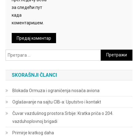
за следећи пут
када
коментаришем.
Претрага
за:
SKORAŠNJI ČLANCI
Blokada Ormuza i ograničenja nosača aviona
Oglašavanje na sajtu CIB-a: Uputstvo i kontakt
Čuvar vazdušnog prostora Srbije: Kratka priča o 204.
vazduhoplovnoj brigadi
Primirje kratkog daha