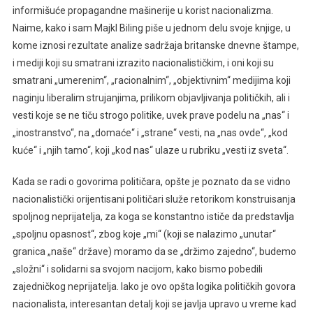
informišuće propagandne mašinerije u korist nacionalizma.
Naime, kako i sam Majkl Biling piše u jednom delu svoje knjige, u
kome iznosi rezultate analize sadržaja britanske dnevne štampe,
i mediji koji su smatrani izrazito nacionalističkim, i oni koji su
smatrani „umerenim“, „racionalnim“, „objektivnim“ medijima koji
naginju liberalim strujanjima, prilikom objavljivanja političkih, ali i
vesti koje se ne tiču strogo politike, uvek prave podelu na „nas“ i
„inostranstvo“, na „domaće“ i „strane“ vesti, na „nas ovde“, „kod
kuće“ i „njih tamo“, koji „kod nas“ ulaze u rubriku „vesti iz sveta“.
Kada se radi o govorima političara, opšte je poznato da se vidno
nacionalistički orijentisani političari služe retorikom konstruisanja
spoljnog neprijatelja, za koga se konstantno ističe da predstavlja
„spoljnu opasnost“, zbog koje „mi“ (koji se nalazimo „unutar“
granica „naše“ države) moramo da se „držimo zajedno“, budemo
„složni“ i solidarni sa svojom nacijom, kako bismo pobedili
zajedničkog neprijatelja. Iako je ovo opšta logika političkih govora
nacionalista, interesantan detalj koji se javlja upravo u vreme kad