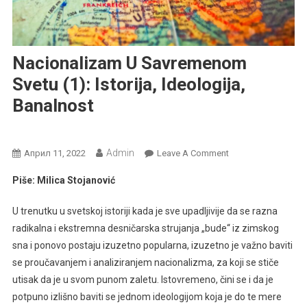
Nacionalizam U Savremenom
Svetu (1): Istorija, Ideologija,
Banalnost
Politički Procesi I Pojave
Admin
On
Април 11, 2022
Leave A Comment
Nacionalizam
Piše: Milica Stojanović
U
Savremenom
U trenutku u svetskoj istoriji kada je sve upadljivije da se razna
Svetu
radikalna i ekstremna desničarska strujanja „bude“ iz zimskog
(1):
sna i ponovo postaju izuzetno popularna, izuzetno je važno baviti
Istorija,
se proučavanjem i analiziranjem nacionalizma, za koji se stiče
Ideologija,
Banalnost
utisak da je u svom punom zaletu. Istovremeno, čini se i da je
potpuno izlišno baviti se jednom ideologijom koja je do te mere