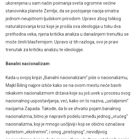
ukorenjena u sam način poimanja sveta ogromne većine
stanovnika planete Zemlje, da se postojanje nacija smatra
jednom neupitnom ljudskom prirodom. Upravo zbog tolikog
naturalizovanja kroz koje je prošla ova ideologija u toku dva
prethodna veka, njena kritička analiza u današnjem trenutku se
može činiti blasfemijom. Upravo iz tih razloga, ovo je pravi
trenutak za kritičku analizu te ideologije.
Banalni nacionalizam
Kada u svojoj knjizi „Banalni nacionalizam“ piše o nacionalizmu,
Majkl Biling najpre ističe kako se na ovom mestu neće baviti
nikakvim nacionalizmom država koje su još uvek u procesu svog
nacionalnog uspostavljanja, već, kako on to naziva, „ustaljenim“
nacijama Zapada. Takođe, da bi se shvatio pojam banalnog
nacionalizma, bitno je napraviti podelu između jednog „vrućeg“
nacionalizma, koji je mnogo uočljiviji i koji se obično označava
epitetom „ekstremni“, i onog „pristojnog“, nevidljivog