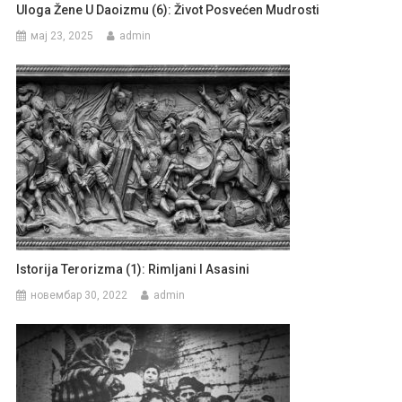
Uloga Žene U Daoizmu (6): Život Posvećen Mudrosti
мај 23, 2025
admin
Istorija Terorizma (1): Rimljani I Asasini
новембар 30, 2022
admin