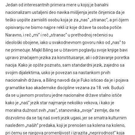
Jedan od interesantnih primera mere u kojoj je banalni
nacionalizam ustaljeni deo navika mišljenja jeste činjenica da je
teško uopšte zamisliti osobu koja je za „nas“ „stranac“, a pri čijem
opisivanju ne bismo najpre rekli iz koje države ta osoba potiče.
Naravno, i reč „mi“ i reč „stranac“ u prethodnoj rečenici su
ideološki obojene, iako u svakodnevnom govoru niko od „nas“ to
ne primećuje. Majkl Biling se u čitavom poglavlju svoje knjige bavi
upravo značajem jezika za konstituisanje, ali i održavanje poretka
nacija. Kako je opšte poznato, sam standardni jezik, zajedno sa
svojim dijalektima, usko je povezan sa nastankom prvih
nacionalnih država, a Biling navodi da je Fuko isticao da je i pojava
gramatike kao akademske discipline vezana za 18. vek. Budući
da se u javnom prostoru jedne nacionalne države stalno ističe
kako je „naš“ jezik star najmanje nekoliko vekova, i kako je
moralna dužnost svih „nas“, stanovnika „svoje“ zemlje, da ne
dozvolimo da se taj naš sveti jezik ugasi, jer se smatra kulturnim
nasleđem „naših“ predaka, koji je prenošen sa kolena na koleno,
pri čemu se njegova promenljivost i izrazita „neprirodnost“ koja