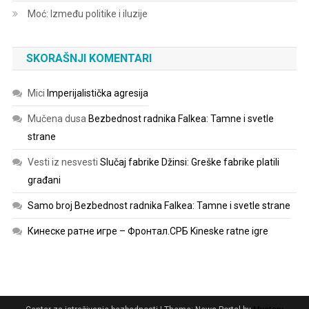
Moć: Između politike i iluzije
SKORAŠNJI KOMENTARI
Mici
Imperijalistička agresija
Mučena dusa
Bezbednost radnika Falkea: Tamne i svetle
strane
Vesti iz nesvesti
Slučaj fabrike Džinsi: Greške fabrike platili
građani
Samo broj
Bezbednost radnika Falkea: Tamne i svetle strane
Кинеске ратне игре – Фронтал.СРБ
Kineske ratne igre